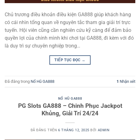
Chủ trương điều khoản điều kiện GA888 giúp khách hàng
có cái nhìn tổng quan về nguyên tắc tham gia giải trí trực
tuyến. Hội viên cũng cần nghiên cứu kỹ càng để đảm bảo
quyền lợi của chính mình khi chơi tại GA888, đi kèm với đó
là duy trì sự chuyên nghiệp trong…
TIẾP TỤC ĐỌC
→
Đã đăng trong
Nổ Hũ GA888
1
Nhận xét
NỔ HŨ GA888
PG Slots GA888 – Chinh Phục Jackpot
Khủng, Giải Trí 24/24
ĐÃ ĐĂNG TRÊN
6 THÁNG 12, 2025
BỞI
ADMIN