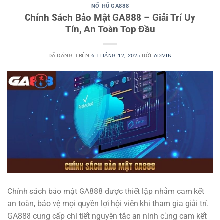
NỔ HŨ GA888
Chính Sách Bảo Mật GA888 – Giải Trí Uy
Tín, An Toàn Top Đầu
ĐÃ ĐĂNG TRÊN
6 THÁNG 12, 2025
BỞI
ADMIN
Chính sách bảo mật GA888 được thiết lập nhằm cam kết
an toàn, bảo vệ mọi quyền lợi hội viên khi tham gia giải trí.
GA888 cung cấp chi tiết nguyên tắc an ninh cùng cam kết