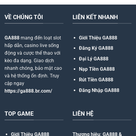
VỀ CHÚNG TÔI
LIÊN KẾT NHANH
GA888
mang đến loạt slot
Giới Thiệu GA888
hấp dẫn, casino live sống
Đăng Ký GA888
động và cược thể thao với
Đại Lý GA888
kèo đa dạng. Giao dịch
nhanh chóng, bảo mật cao
Nạp Tiền GA888
và hệ thống ổn định. Truy
Rút Tiền GA888
cập ngay
Đăng Nhập GA888
https://ga888.br.com/
TOP GAME
LIÊN HỆ
Giới Thiệu GA888
Thương hiệu
:
GA888
&